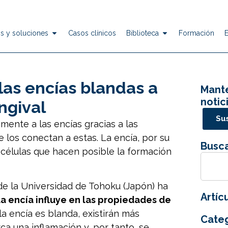
s y soluciones
Casos clínicos
Biblioteca
Formación
las encías blandas a
Mante
notic
ingival
Sus
emente a las encías gracias a las
 los conectan a estas. La encía, por su
Busca
s células que hacen posible la formación
 de la Universidad de Tohoku (Japón) ha
Artíc
 la encía influye en las propiedades de
i la encía es blanda, existirán más
Categ
ca una inflamación y, por tanto, se