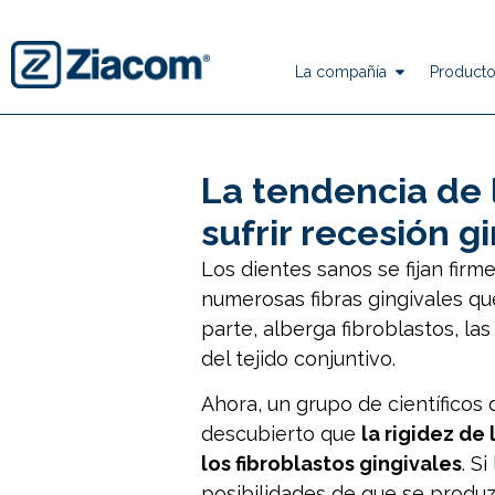
La compañía
Producto
La tendencia de 
sufrir recesión g
Los dientes sanos se fijan firm
numerosas fibras gingivales que
parte, alberga fibroblastos, la
del tejido conjuntivo.
Ahora, un grupo de científicos
descubierto que
la rigidez de
los fibroblastos gingivales
. S
posibilidades de que se produz