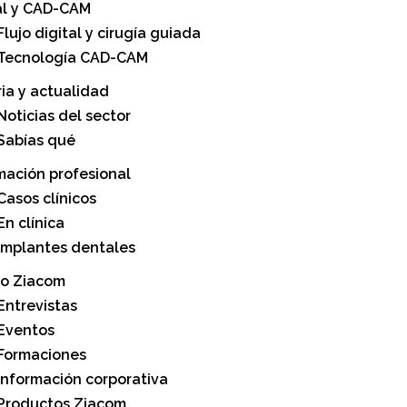
al y CAD-CAM
Flujo digital y cirugía guiada
Tecnología CAD-CAM
ria y actualidad
Noticias del sector
Sabías qué
mación profesional
Casos clínicos
En clínica
Implantes dentales
o Ziacom
Entrevistas
Eventos
Formaciones
Información corporativa
Productos Ziacom