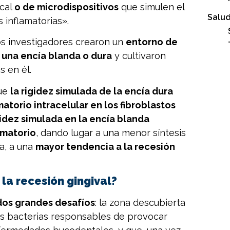
ocal
o de microdispositivos
que simulen el
Salud
 inflamatorias».
los investigadores crearon un
entorno de
a una encía blanda o dura
y cultivaron
s en él.
que
la rigidez simulada de la encía dura
atorio intracelular en los fibroblastos
gidez simulada en la encía blanda
amatorio
, dando lugar a una menor síntesis
a, a una
mayor tendencia a la recesión
 la recesión gingival?
dos grandes desafíos
: la zona descubierta
as bacterias responsables de provocar