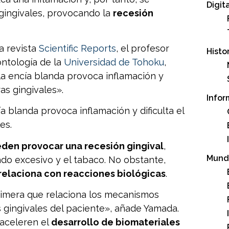
Digit
s gingivales, provocando la
recesión
la revista
Scientific Reports
, el profesor
Histo
ontología de la
Universidad de Tohoku
,
la encía blanda provoca inflamación y
ras gingivales».
Infor
 blanda provoca inflamación y dificulta el
es.
den provocar una recesión gingival
,
Mund
lado excesivo y el tabaco. No obstante,
 relaciona con reacciones biológicas
.
primera que relaciona los mecanismos
 gingivales del paciente», añade Yamada.
 aceleren el
desarrollo de biomateriales