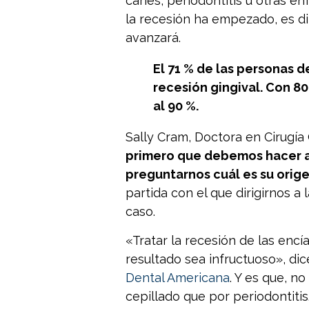
caries, periodontitis u otras 
la recesión ha empezado, es dif
avanzará.
El 71 % de las personas 
recesión gingival. Con 8
al 90 %.
Sally Cram, Doctora en Cirugía 
primero que debemos hacer an
preguntarnos cuál es su orig
partida con el que dirigirnos 
caso.
«Tratar la recesión de las enc
resultado sea infructuoso», di
Dental Americana
. Y es que, n
cepillado que por periodontitis