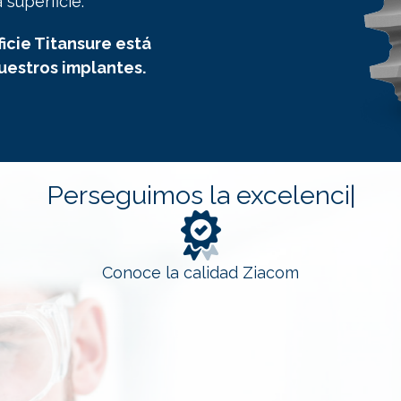
 superficie.
icie Titansure está
uestros implantes.
P
|
Conoce la calidad Ziacom