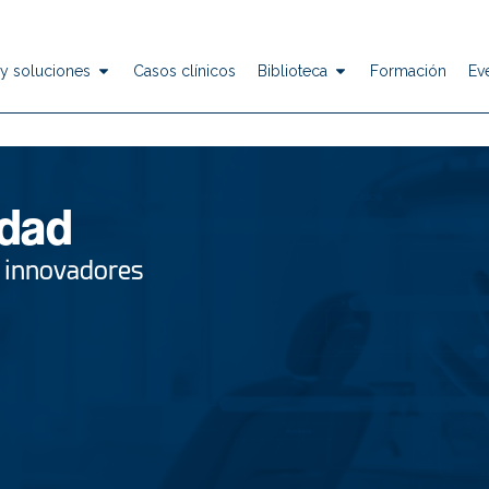
y soluciones
Casos clínicos
Biblioteca
Formación
Ev
idad
e innovadores