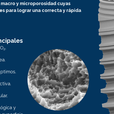
 macro y microporosidad cuyas
es para lograr una correcta y rápida
ncipales
iO
.
2
ea.
ptimos.
ctiva.
lar.
lógica y