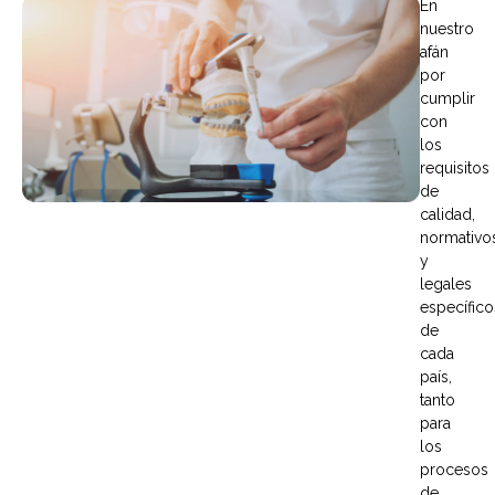
En
nuestro
afán
por
cumplir
con
los
requisitos
de
calidad,
normativo
y
legales
específico
de
cada
país,
tanto
para
los
procesos
de