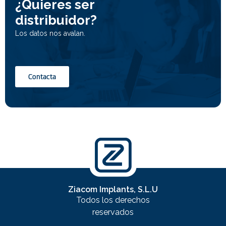
¿Quieres ser
ness Center 6/25
distribuidor?
34363 –
Sisli
– Istanbul
Mail:
kutay@ondental.com.tr
Los datos nos avalan.
Teléfono:
Teléfono : +90 5326586056
Contacta
Ziacom Implants, S.L.U
Todos los derechos
reservados