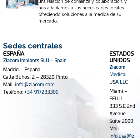
una relación de confianza y colaboración, y
nos adaptamos a sus necesidades locales
ofreciendo soluciones a la medida de su
mercado.
Sedes centrales
ESPAÑA
ESTADOS
UNIDOS
Ziacom Implants SLU – Spain
Ziacom
Madrid – España
Medical
Calle Búhos, 2 – 28320 Pinto
USA LLC
Mail:
info@ziacom.com
Miami –
Teléfono:
+34 917233306
EEUU
333 S.E 2nd
Avenue,
Suite 2000
Mail:
info.usa@zi