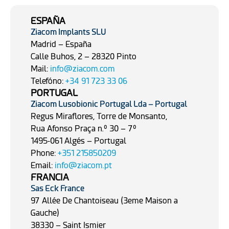
ESPAÑA
Ziacom Implants SLU
Madrid – España
Calle Buhos, 2 – 28320 Pinto
Mail:
info@ziacom.com
Telefóno:
+34 91 723 33 06
PORTUGAL
Ziacom Lusobionic Portugal Lda – Portugal
Regus Miraflores, Torre de Monsanto,
Rua Afonso Praça n.º 30 – 7º
1495-061 Algés – Portugal
Phone:
+351 215850209
Email:
info@ziacom.pt
FRANCIA
Sas
Eck France
97
Allée
De
Chantoiseau
(3eme
Maison
a
Gauche)
38330 – Saint
Ismier