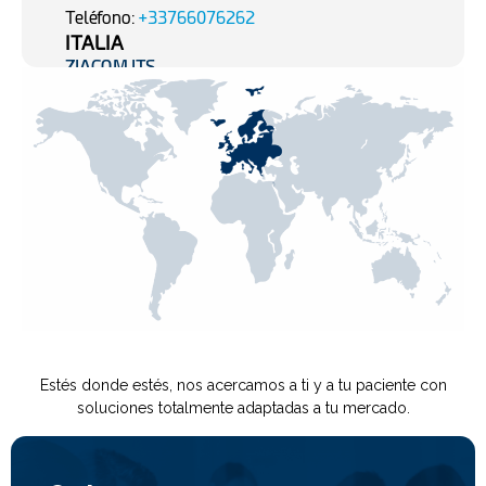
Teléfono:
+33766076262
ITALIA
ZIACOM ITS
Viale del Lavoro 14
,
35010 Vigonza (PD)
POLONIA
Biovico
Sp. Z O.O.
Hutnicza 15B 81-061 Gdynia
Mail:
office@biovico.com
Teléfono:
+48 58 660 44 88
SUIZA
Swiss Dental Partnership Services GmbH –
Portugal
Bahnhofstrasse 104
CH-8001 Zürich – Swizz
Mail:
konstantin.furrer@novomedics.ch
Estés donde estés, nos acercamos a ti y a tu paciente con
Teléfono:
+41 43 497 39 80
soluciones totalmente adaptadas a tu mercado.
TURQUÍA
On
Dental
Pazarlama
Ticaret
Ltd.Sti
Mesrutiyet
Mh
.
Şair
Nigar
Sokak
,
Aycibin
Busi