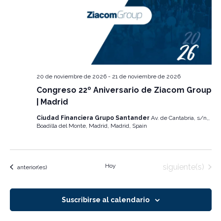
Evento
20 de noviembre de 2026
-
21 de noviembre de 2026
Congreso 22º Aniversario de Ziacom Group
| Madrid
Ciudad Financiera Grupo Santander
Av. de Cantabria, s/n,,
Boadilla del Monte, Madrid, Madrid, Spain
Eventos
Hoy
siguiente(s)
Eventos
anterior(es)
Suscribirse al calendario