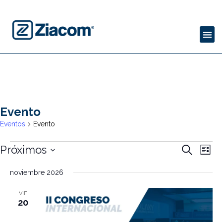
Evento
Eventos
Evento
Navega
Nav
Próximos
Buscar
Lista
de
de
Seleccionar
fecha.
vist
noviembre 2026
búsque
de
y
Eve
VIE
20
vistas
de