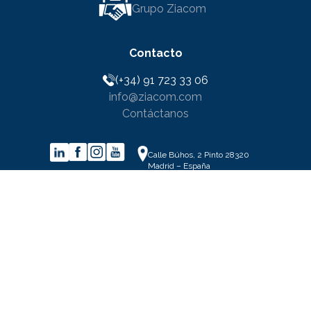
Grupo Ziacom
Contacto
(+34) 91 723 33 06
info@ziacom.com
Contáctanos
Calle Búhos, 2 Pinto 28320
Madrid – España
Legales
Aviso legal
Política de privacidad
Aviso sobre cookies
Condiciones generales de venta
Programa de garantía
Política de calidad y medioambiente