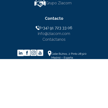
Grupo Ziacom
Contacto
(+34) 91 723 33 06
info@ziacom.com
Contáctanos
Calle Búhos, 2 Pinto 28320
Madrid – España
Legales
Aviso legal
Política de privacidad
Aviso sobre cookies
Condiciones generales de venta
Programa de garantía
Política de calidad y medioambiente