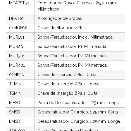
MTAPST50
Formador de Rosca Cirúrgica. Ø5,00 mm.
Milimetrada.
DEXT10
Prolongador de Brocas
01MOHW
Chave de Bloqueio ZPlus.
MUR101
Sonda/Paralelizador. Inicial. Milimetrada.
MUR201
Sonda/Paralelizador. P1. Milimetrada.
MUR301
Sonda/Paralelizador. P2. Milimetrada.
MUR401
Sonda/Paralelizador. P3. Milimetrada.
01MMIN
Chave de Inserção ZPlus. Curta.
TLMIN
Chave de Iinserção ZPlus. Longa.
TSMIN
Chave de Iinserção ZPlus. Curta.
MESD
Ponta de Desaparafusador. 1,25 mm. Longa.
SMSD
Desaparafusador Cirúrgico. 1,25 mm. Curta.
LMSD
Desaparafusador Cirúrgico. 1,25 mm. Longa.
TORK50
Chave Dinamométrica Regulável.