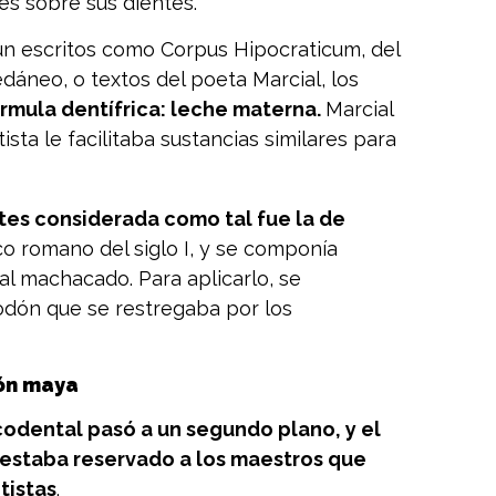
es sobre sus dientes.
ún escritos como
Corpus Hipocraticum
, del
dáneo, o textos del poeta Marcial, los
órmula dentífrica: leche materna.
Marcial
sta le facilitaba sustancias similares para
tes considerada como tal fue la de
co romano del siglo I, y se componía
stal machacado. Para aplicarlo, se
odón que se restregaba por los
ión maya
codental pasó a un segundo plano, y el
s estaba reservado a los maestros que
tistas
.