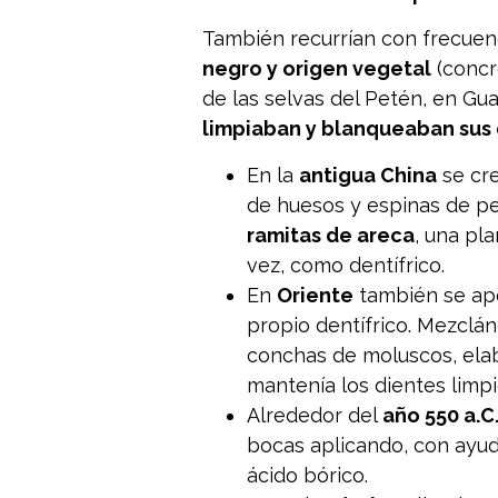
También recurrían con frecuen
negro y origen vegetal
(concr
de las selvas del Petén, en G
limpiaban y blanqueaban sus
En la
antigua China
se cre
de huesos y espinas de pes
ramitas de areca
, una pl
vez, como dentífrico.
En
Oriente
también se apo
propio dentífrico. Mezclán
conchas de moluscos, ela
mantenía los dientes limpi
Alrededor del
año 550 a.C.
bocas aplicando, con ayud
ácido bórico.