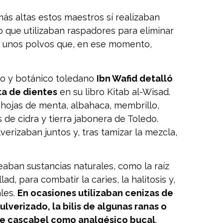
más altas estos maestros sí realizaban
o que utilizaban raspadores para eliminar
ar unos polvos que, en ese momento,
co y botánico toledano
Ibn Wafid detalló
ta de dientes
en su libro
Kitab al-Wisad
.
n hojas de menta, albahaca, membrillo,
 de cidra y tierra jabonera de Toledo.
erizaban juntos y, tras tamizar la mezcla,
eaban sustancias naturales, como la raíz
llad
, para combatir la caries, la halitosis y,
ales.
En ocasiones utilizaban cenizas de
lverizado, la bilis de algunas ranas o
de cascabel como analgésico bucal
.