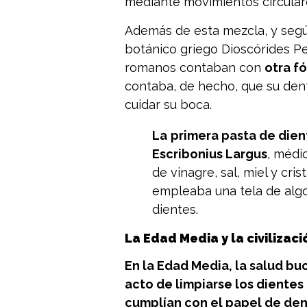
mediante movimientos circular
Además de esta mezcla, y seg
botánico griego Dioscórides Pe
romanos contaban con
otra f
contaba, de hecho, que su denti
cuidar su boca.
La
primera pasta de dien
Escribonius Largus
, médi
de vinagre, sal, miel y cri
empleaba una tela de alg
dientes.
La Edad Media y la civilizac
En la Edad Media, la salud bu
acto de limpiarse los diente
cumplían con el papel de den