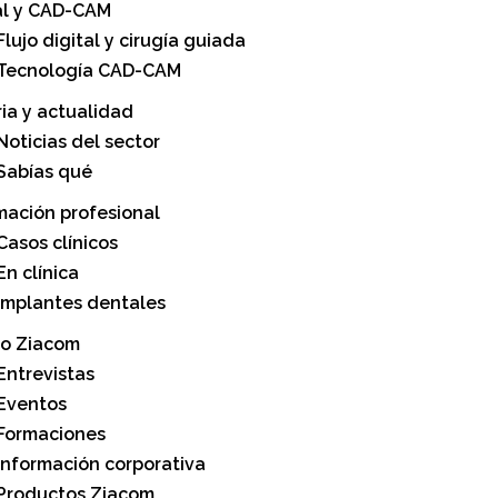
al y CAD-CAM
Flujo digital y cirugía guiada
Tecnología CAD-CAM
ria y actualidad
Noticias del sector
Sabías qué
mación profesional
Casos clínicos
En clínica
Implantes dentales
o Ziacom
Entrevistas
Eventos
Formaciones
Información corporativa
Productos Ziacom