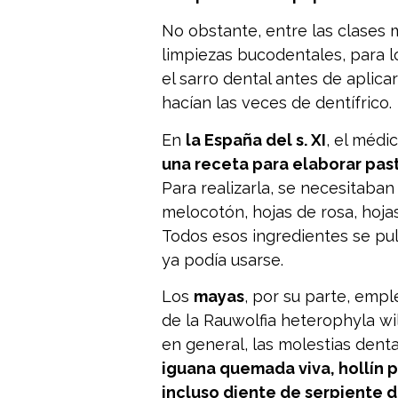
No obstante, entre las clases 
limpiezas bucodentales, para l
el sarro dental antes de aplic
hacían las veces de dentífrico.
En
la España del s. XI
, el médi
una receta para elaborar pas
Para realizarla, se necesitaba
melocotón, hojas de rosa, hojas
Todos esos ingredientes se pulv
ya podía usarse.
Los
mayas
, por su parte, empl
de la
Rauwolfia heterophyla wi
en general, las molestias dent
iguana quemada viva, hollín pu
incluso diente de serpiente 