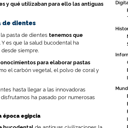
Digit
s y qué utilizaban para ello las antiguas
a de dientes
Histo
 la pasta de dientes
tenemos que
. Y es que la salud bucodental ha
s desde siempre.
Infor
 conocimientos para elaborar pastas
o el carbón vegetal, el polvo de coral y
Mund
ntes hasta llegar a las innovadoras
ue disfrutamos ha pasado por numerosas
a época egipcia
ne bucodental
de antiguas civilizaciones la