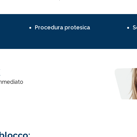
Procedura protesica
S
K
immediato
blocco: