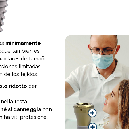
 es
mínimamente
oque también es
maxilares de tamaño
siones limitadas,
 de los tejidos.
olo ridotto
per
 nella testa
 né si danneggia
con i
ha viti protesiche.