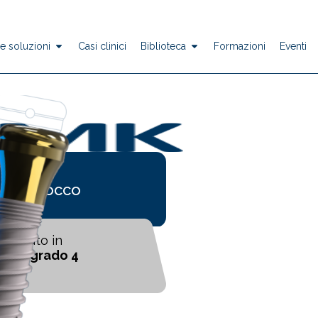
 e soluzioni
Casi clinici
Biblioteca
Formazioni
Eventi
monoblocco
alizzato in
io di grado 4