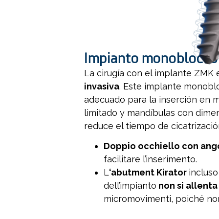
Impianto monoblocco
La cirugía con el implante ZMK
invasiva
. Este implante monobl
adecuado para la inserción en 
limitado y mandíbulas con dimen
reduce el tiempo de cicatrización
Doppio occhiello con ang
facilitare l’inserimento.
L
‘abutment Kirator
incluso
dell’impianto
non si allenta
micromovimenti, poiché non 