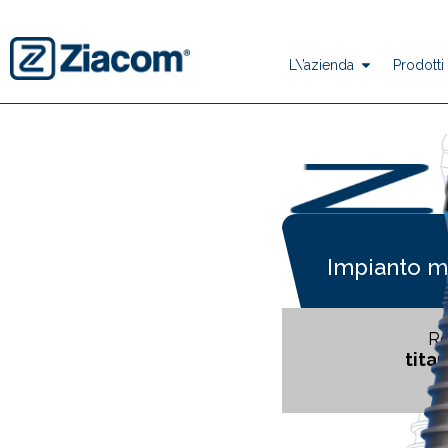
L\’azienda
Prodotti
Impianto 
Re
titan