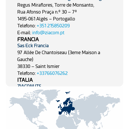
Regus Miraflores, Torre de Monsanto,
Rua Afonso Praça n.º 30 – 7º
1495-061 Algés – Portogallo
Telefono:
+351 215850209
E-mail:
info@ziacom.pt
FRANCIA
Sas
Eck Francia
97
Allée
De
Chantoiseau
(3eme
Maison
a
Gauche)
38330 – Saint
Ismier
Telefono:
+33766076262
ITALIA
ZIACOM ITS
Viale del Lavoro 14
,
35010 Vigonza (PD)
POLONIA
Biovico
Sp. Z O.O.
Hutnicza 15B 81-061 Gdynia
E-mail:
office@biovico.com
Telefono:
+48 58 660 44 88