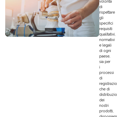
volontà
di
rispettare
gli
specifici
requisiti
qualitativi,
normativi
e legali
di ogni
paese,
sia per
i
processi
di
registrazi
che di
distribuzi
dei
nostri
prodotti,
disponia