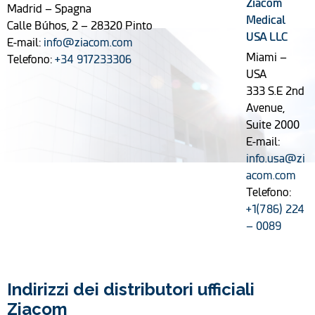
Ziacom
Madrid – Spagna
Medical
Calle Búhos, 2 – 28320 Pinto
USA LLC
E-mail:
info@ziacom.com
Miami –
Telefono:
+34 917233306
USA
333 S.E 2nd
Avenue,
Suite 2000
E-mail:
info.usa@zi
acom.com
Telefono:
+1(786) 224
– 0089
Indirizzi dei distributori ufficiali
Ziacom