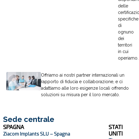
delle
certificazi
specifiche
di
ognuno
dei
territori
in cui
operiamo.
Offriamo ai nostri partner internazionali un
rapporto di fiducia e collaborazione, e ci
adattiamo alle loro esigenze locali offrendo
soluzioni su misura per il loro mercato.
Sede centrale
SPAGNA
STATI
UNITI
Ziacom Implants SLU – Spagna