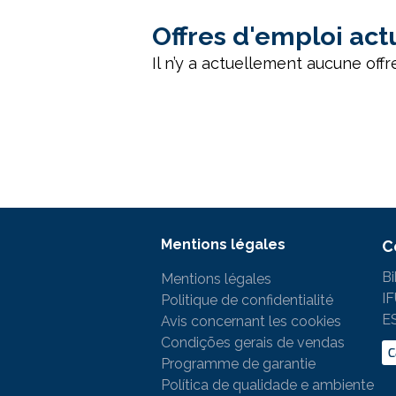
Offres d'emploi act
Il n’y a actuellement aucune offr
Mentions légales
C
Bi
Mentions légales
I
Politique de confidentialité
E
Avis concernant les cookies
Condições gerais de vendas
C
Programme de garantie
Política de qualidade e ambiente