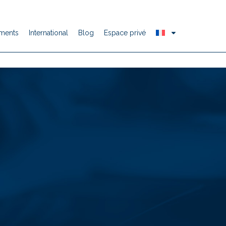
ments
International
Blog
Espace privé