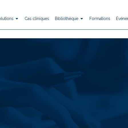
olutions
Cas cliniques
Bibliothèque
Formations
Événe