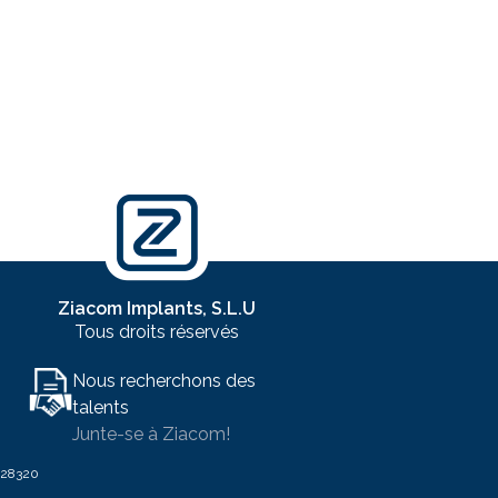
Ziacom Implants, S.L.U
Tous droits réservés
Nous recherchons des
talents
Junte-se à Ziacom!
o 28320