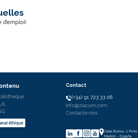
uelles
e d’emploi!
Contact
ontenu
bliothèque
(+34) 91 723 33 06
FUs
info@ziacom.com
SG
Contacte-nos
anal éthique
Calle Búhos, 2 Pint
Madrid – España