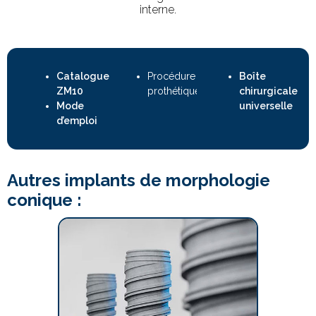
interne.
Catalogue
Procédure
Boîte
ZM10
prothétique
chirurgicale
Mode
universelle
d’emploi
Autres implants de morphologie
conique :