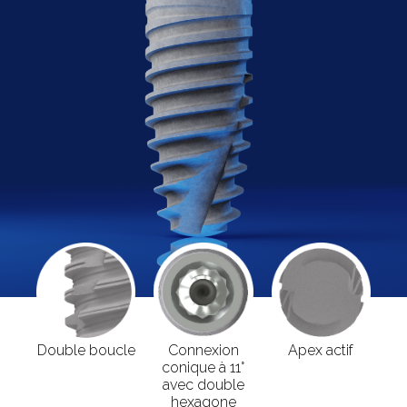
Double boucle
Connexion
Apex actif
conique à 11°
avec double
hexagone