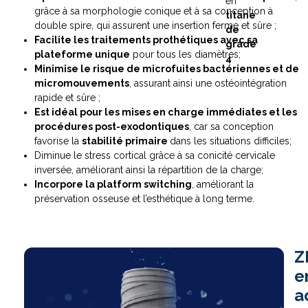
en
grâce à sa morphologie conique et à sa conception à
titane
double spire, qui assurent une insertion ferme et sûre ;
de
Facilite les traitements prothétiques avec sa
grade
plateforme unique
pour tous les diamètres;
4
Minimise le risque de microfuites bactériennes et de
micromouvements
, assurant ainsi une ostéointégration
rapide et sûre ;
Est idéal pour les mises en charge immédiates et les
procédures post-exodontiques
, car sa conception
favorise la
stabilité primaire
dans les situations difficiles;
Diminue le stress cortical grâce à sa conicité cervicale
inversée, améliorant ainsi la répartition de la charge;
Incorpore la platform switching
, améliorant la
préservation osseuse et l’esthétique à long terme.
Z
e
a