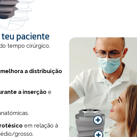
o teu paciente
do tempo cirúrgico.
e
melhora a distribuição
urante a inserção
e
anatómicas.
rotésico
em relação à
médio/grosso.