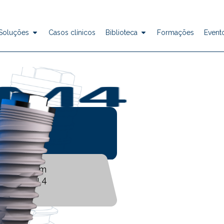
 Soluções
Casos clínicos
Biblioteca
Formações
Event
terna
bricado em
ânio Grau 4