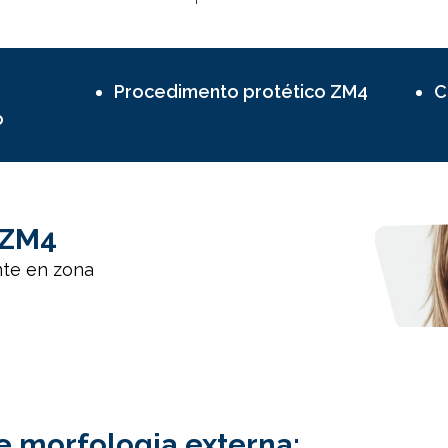
Procedimento protético ZM4
C
o
 ZM4
nte en zona
e morfologia externa: