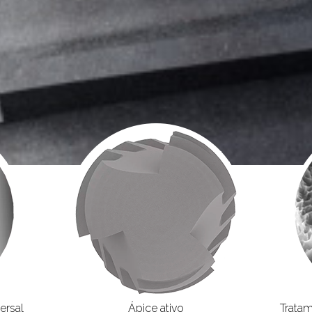
ersal
Ápice ativo
Tratam