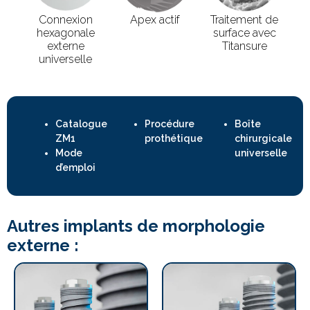
Connexion
Apex actif
Traitement de
hexagonale
surface avec
externe
Titansure
universelle
Catalogue
Procédure
Boîte
ZM1
prothétique
chirurgicale
Mode
universelle
d’emploi
Autres implants de morphologie
externe :