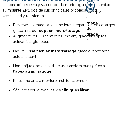
La conexión externa y su cuerpo de morfología cónica confieren
al implante ZM1 dos de sus principales propiedades: su
Fabriqué
versatilidad y resistencia.
en
titane
Préserve l’os marginal et améliore la répartition des charges
de
grâce à sa
conception microfiletage
.
grade
Augmente le BIC (contact os-implant) grâce aux spires
4
actives à angle réduit.
Facilite
l’insertion en infrafraisage
grâce à l’apex actif
autotaraudant.
Non préjudiciable aux structures anatomiques grâce à
l’apex atraumatique
.
Porte-implants à monture multifonctionnelle.
Sécurité accrue avec les
vis cliniques Kiran
.